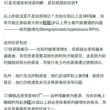
3⃣是否感觉有排尿间断，尿后残尿的症状❓
.
以上的状况是不是似曾相识？当你出现以上这3种现象，你
有可能正面临着大部分5️⃣️0️⃣️岁以上男士都可能遭遇的问题
————前列腺增生(Be
nignprostatichyperplasia-B
PH)。
.
这些症状包括：
👉🏻排尿困难😖——当前列腺逐渐增生，排尿就会变得越来
越困难。有些患
者需要花很长的时间才能尿完。这是因为前
列腺阻碍部分的
尿道，导致只有少许的尿液通过膀胱排出。
.
此外，他们无法抑制尿急，他们必须即刻上厕所🚹。就算排
尿后，他们仍然感觉未完全将尿液排清等问题。
.
👉🏻睡眠品质受影响😴——这种现象称为夜尿。当你在晚上
睡眠时间起身2️⃣️次或以上就会意味着前列腺增生的前兆，而
这也是最困扰
患者的症状之一。