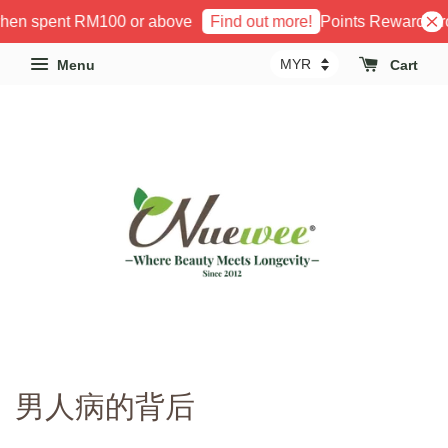
hen spent RM100 or above
Points Reward Pro
Find out more!
Menu
Cart
男人病的背后