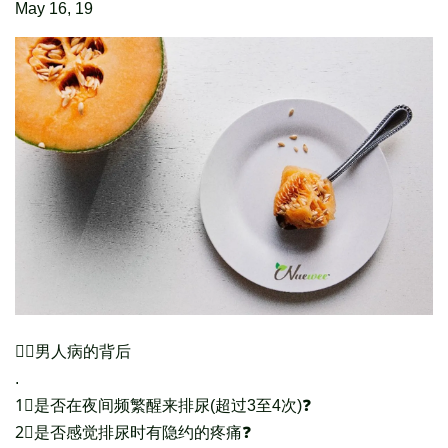
May 16, 19
👉🏻男人病的背后
.
1⃣是否在夜间频繁醒来排尿(超过3至4次)❓
2⃣是否感觉排尿时有隐约的疼痛❓