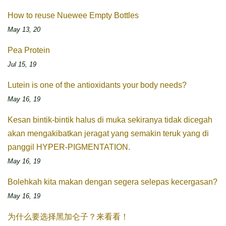
How to reuse Nuewee Empty Bottles
May 13, 20
Pea Protein
Jul 15, 19
Lutein is one of the antioxidants your body needs?
May 16, 19
Kesan bintik-bintik halus di muka sekiranya tidak dicegah
akan mengakibatkan jeragat yang semakin teruk yang di
panggil HYPER-PIGMENTATION.
May 16, 19
Bolehkah kita makan dengan segera selepas kecergasan?
May 16, 19
为什么要选择黑加仑子？来看看！