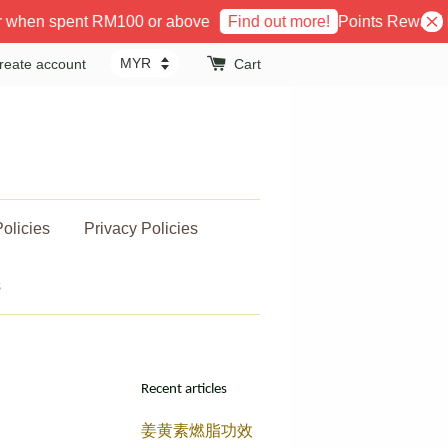
 when spent RM100 or above
Points Reward P
Find out more!
reate account
Cart
olicies
Privacy Policies
s
Recent articles
姜黄素燃脂功效