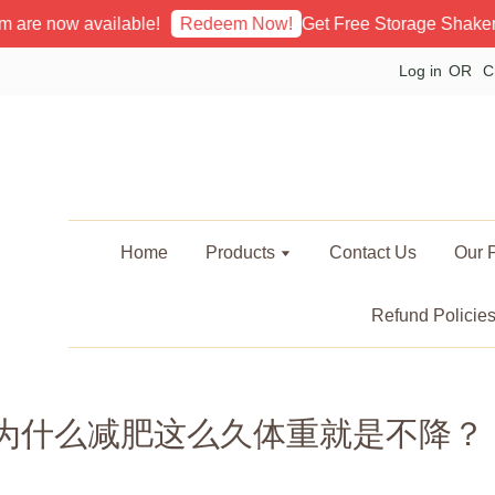
are now available!
Get Free Storage Shaker
Redeem Now!
Log in
OR
C
Home
Products
Contact Us
Our P
Refund Policie
为什么减肥这么久体重就是不降？