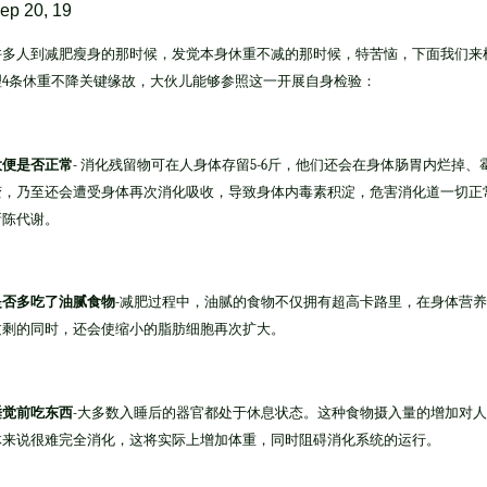
ep 20, 19
许多人到减肥瘦身的那时候，发觉本身休重不减的那时候，特苦恼，下面我们来
理
4
条休重不降关键缘故，大伙儿能够参照这一开展自身检验
：
大便是否正
常
-
消化残留物可在人身体存留
5-6
斤，他们还会在身体肠胃内烂掉、
变，乃至还会遭受身体再次消化吸收，导致身体内毒素积淀，危害消化道一切正
新陈代谢
。
是否多吃了油腻食
物
-
减肥过程中，油腻的食物不仅拥有超高卡路里，在身体营养
过剩的同时，还会使缩小的脂肪细胞再次扩大
。
睡觉前吃东
西
-
大多数入睡后的器官都处于休息状态。这种食物摄入量的增加对人
体来说很难完全消化，这将实际上增加体重，同时阻碍消化系统的运行
。