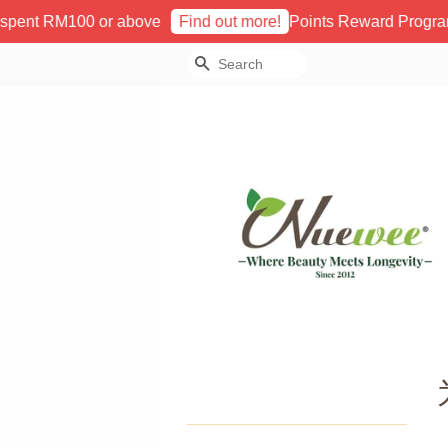
spent RM100 or above
Points Reward Program 
Find out more!
Search