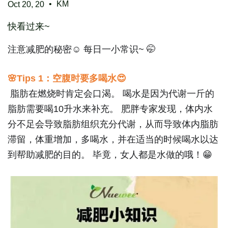
•
KM
Oct 20, 20
快看过来~
注意减肥的秘密
☺
️
每日一小常识
~
🤭
🌸
Tips 1
：空腹时要多喝水
😍
脂肪在燃烧时肯定会口渴。
喝水是因为代谢一斤的
脂肪需要喝
10
升水来补充。
肥胖专家发现，体内水
分不足会导致脂肪组织充分代谢，从而导致体内脂肪
滞留，体重增加，多喝水，并在适当的时候喝水以达
到帮助减肥的目的。
毕竟，女人都是水做的哦！
😁