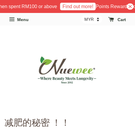
en spent RM100 or above
Points Reward Progr
Find out more!
Menu
Cart
减肥的秘密 ！！