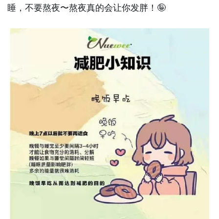
睡，不要熬夜
〜熬夜真的会
让你发胖！
🤪