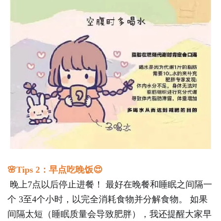
🌸
Tips 2
：早点吃晚饭
😍
晚上
7
点以后停止进餐！
最好在晚餐和睡眠之间隔一
个
3
至
4
个小时，以完全消耗食物并分解食物。
如果
间隔太短（睡眠质量会导致肥胖），我还提醒大家早