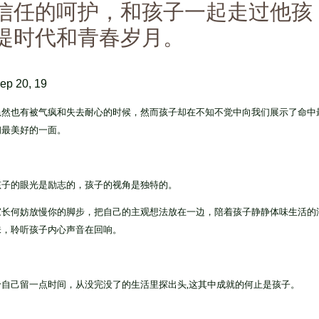
信任的呵护，和孩子一起走过他孩
提时代和青春岁月。
ep 20, 19
虽然也有被气疯和失去耐心的时候，然而孩子却在不知不觉中向我们展示了命中
初最美好的一面。
孩子的眼光是励志的，孩子的视角是独特的。
家长何妨放慢你的脚步，把自己的主观想法放在一边，陪着孩子静静体味生活的
味，聆听孩子内心声音在回响。
给自己留一点时间，从没完没了的生活里探出头
,
这其中成就的何止是孩子。