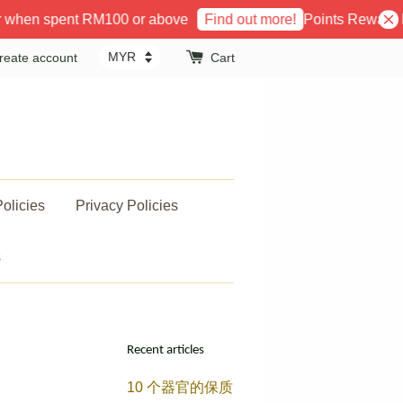
 when spent RM100 or above
Points Reward P
Find out more!
reate account
Cart
olicies
Privacy Policies
s
Recent articles
10 个器官的保质