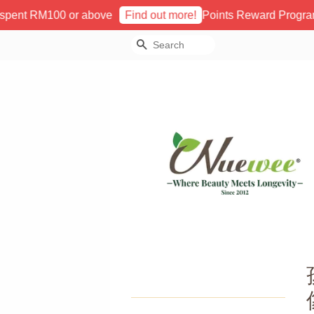
spent RM100 or above
Points Reward Program 
Find out more!
Search