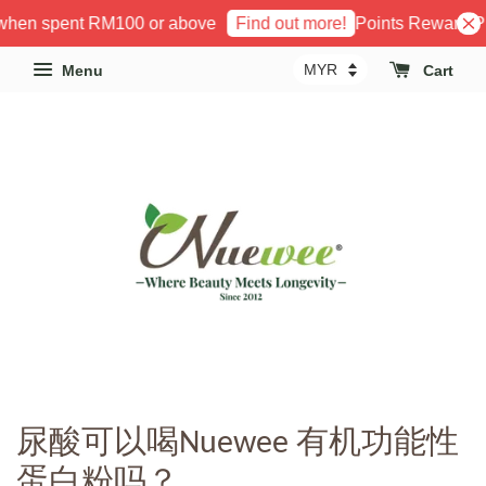
when spent RM100 or above
Points Reward Pr
Find out more!
Menu
Cart
尿酸可以喝Nuewee 有机功能性
蛋白粉吗？