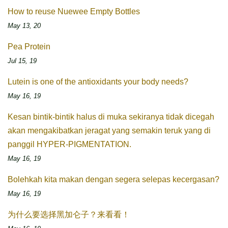
How to reuse Nuewee Empty Bottles
May 13, 20
Pea Protein
Jul 15, 19
Lutein is one of the antioxidants your body needs?
May 16, 19
Kesan bintik-bintik halus di muka sekiranya tidak dicegah
akan mengakibatkan jeragat yang semakin teruk yang di
panggil HYPER-PIGMENTATION.
May 16, 19
Bolehkah kita makan dengan segera selepas kecergasan?
May 16, 19
为什么要选择黑加仑子？来看看！