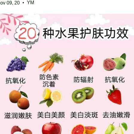
•
YM
ov 09, 20