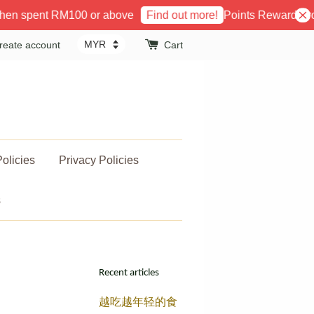
pent RM100 or above
Points Reward Program 
Find out more!
reate account
Cart
olicies
Privacy Policies
s
Recent articles
越吃越年轻的食