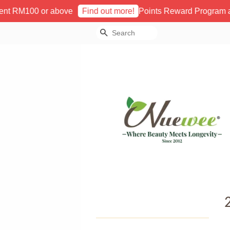
M100 or above
Points Reward Program are no
Find out more!
Search